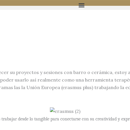
Viaje a la Amazonía Peruana
ecer su proyectos y sesiones con barro o cerámica, estoy a
poder usarlo así realmente como una herramienta terapéut
mas las la Unión Europea (erasmus plus) trabajando la edu
s trabajar desde lo tangible para conectarse con su creatividad y exp