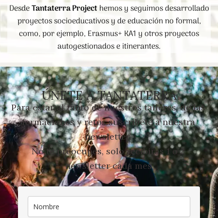
Desde
Tantaterra Project
hemos y seguimos desarrollado
proyectos socioeducativos y de educación no formal,
como, por ejemplo, Erasmus+ KA1 y otros proyectos
autogestionados e itinerantes.
ÚNETE A TANTATERRA
Para estar al tanto de nuestros talleres, de las
formaciones y retos suscríbete a nuestra
newsletter.
No te preocupes, solo recibirás 1 o 2
newsletter cada mes