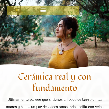
Ir
al
contenido
Cerámica real y con
fundamento
Ultimamente parece que si tienes un poco de barro en las
manos y haces un par de vídeos amasando arcilla con velas